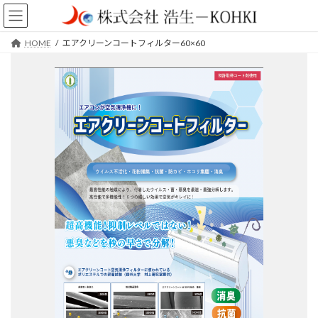
コ
ナ
ン
ビ
テ
ゲ
HOME
エアクリーンコートフィルター60×60
ン
ー
ツ
シ
へ
ョ
ス
ン
キ
に
ッ
移
プ
動